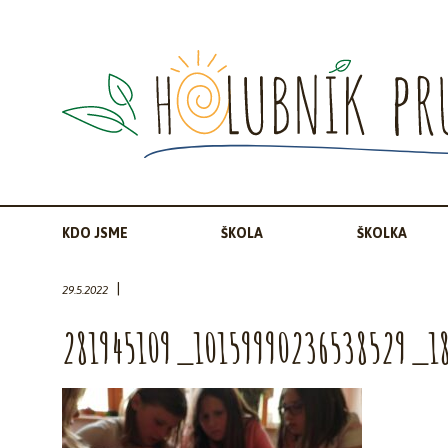
KDO JSME
ŠKOLA
ŠKOLKA
|
29.5.2022
281945109_10159990236538529_1