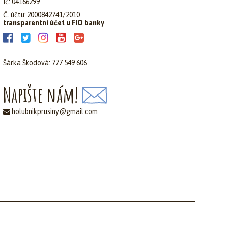
Ič: 04166299
Č. účtu: 2000842741/2010
transparentní účet u FIO banky
Šárka Škodová: 777 549 606
Napište nám!
holubnikprusiny@gmail.com