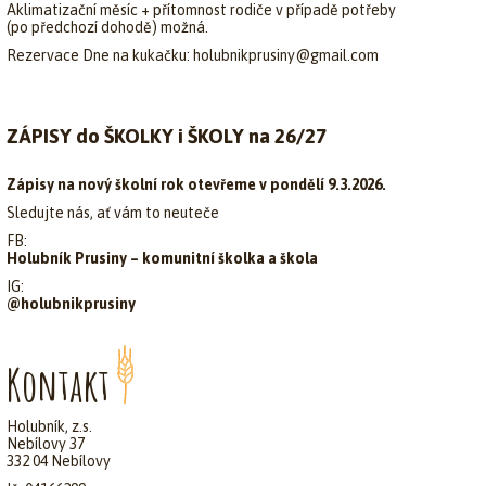
Aklimatizační měsíc + přítomnost rodiče v případě potřeby
(po předchozí dohodě) možná.
Rezervace Dne na kukačku: holubnikprusiny@gmail.com
ZÁPISY do ŠKOLKY i ŠKOLY na 26/27
Zápisy na nový školní rok otevřeme v pondělí 9.3.2026.
Sledujte nás, ať vám to neuteče
FB:
Holubník Prusiny – komunitní školka a škola
IG:
@holubnikprusiny
Kontakt
Holubník, z.s.
Nebílovy 37
332 04 Nebílovy