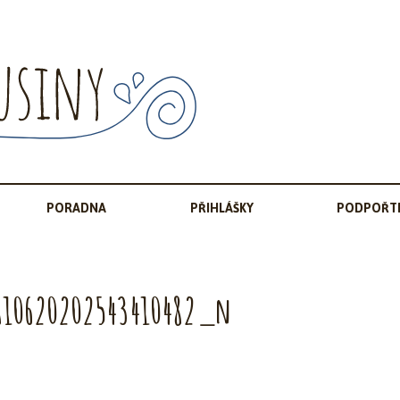
PORADNA
PŘIHLÁŠKY
PODPOŘTE
810620202543410482_n